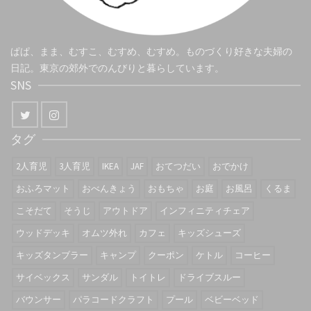
ぱぱ、まま、むすこ、むすめ、むすめ。ものづくり好きな夫婦の
日記。東京の郊外でのんびりと暮らしています。
SNS
タグ
2人育児
3人育児
IKEA
JAF
おてつだい
おでかけ
おふろマット
おべんきょう
おもちゃ
お庭
お風呂
くるま
こそだて
そうじ
アウトドア
インフィニティチェア
ウッドデッキ
オムツ外れ
カフェ
キッズシューズ
キッズタンブラー
キャンプ
クーポン
ケトル
コーヒー
サイベックス
サンダル
トイトレ
ドライブスルー
バウンサー
パラコードクラフト
プール
ベビーベッド