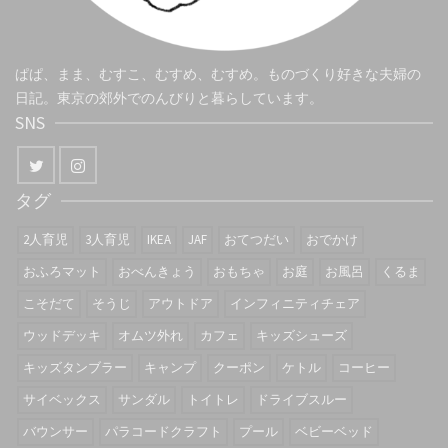
ぱぱ、まま、むすこ、むすめ、むすめ。ものづくり好きな夫婦の
日記。東京の郊外でのんびりと暮らしています。
SNS
タグ
2人育児
3人育児
IKEA
JAF
おてつだい
おでかけ
おふろマット
おべんきょう
おもちゃ
お庭
お風呂
くるま
こそだて
そうじ
アウトドア
インフィニティチェア
ウッドデッキ
オムツ外れ
カフェ
キッズシューズ
キッズタンブラー
キャンプ
クーポン
ケトル
コーヒー
サイベックス
サンダル
トイトレ
ドライブスルー
バウンサー
パラコードクラフト
プール
ベビーベッド