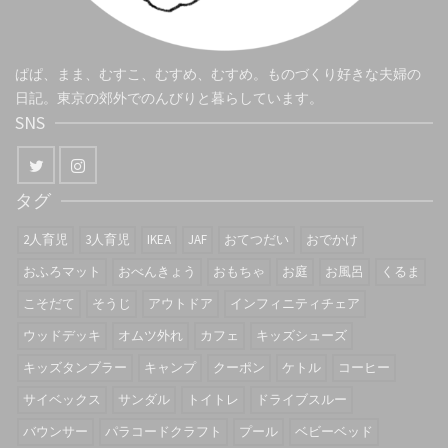
ぱぱ、まま、むすこ、むすめ、むすめ。ものづくり好きな夫婦の
日記。東京の郊外でのんびりと暮らしています。
SNS
タグ
2人育児
3人育児
IKEA
JAF
おてつだい
おでかけ
おふろマット
おべんきょう
おもちゃ
お庭
お風呂
くるま
こそだて
そうじ
アウトドア
インフィニティチェア
ウッドデッキ
オムツ外れ
カフェ
キッズシューズ
キッズタンブラー
キャンプ
クーポン
ケトル
コーヒー
サイベックス
サンダル
トイトレ
ドライブスルー
バウンサー
パラコードクラフト
プール
ベビーベッド