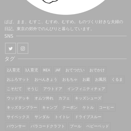
ぱぱ、まま、むすこ、むすめ、むすめ。ものづくり好きな夫婦の
日記。東京の郊外でのんびりと暮らしています。
SNS
タグ
2人育児
3人育児
IKEA
JAF
おてつだい
おでかけ
おふろマット
おべんきょう
おもちゃ
お庭
お風呂
くるま
こそだて
そうじ
アウトドア
インフィニティチェア
ウッドデッキ
オムツ外れ
カフェ
キッズシューズ
キッズタンブラー
キャンプ
クーポン
ケトル
コーヒー
サイベックス
サンダル
トイトレ
ドライブスルー
バウンサー
パラコードクラフト
プール
ベビーベッド