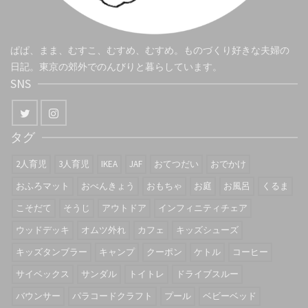
ぱぱ、まま、むすこ、むすめ、むすめ。ものづくり好きな夫婦の
日記。東京の郊外でのんびりと暮らしています。
SNS
タグ
2人育児
3人育児
IKEA
JAF
おてつだい
おでかけ
おふろマット
おべんきょう
おもちゃ
お庭
お風呂
くるま
こそだて
そうじ
アウトドア
インフィニティチェア
ウッドデッキ
オムツ外れ
カフェ
キッズシューズ
キッズタンブラー
キャンプ
クーポン
ケトル
コーヒー
サイベックス
サンダル
トイトレ
ドライブスルー
バウンサー
パラコードクラフト
プール
ベビーベッド