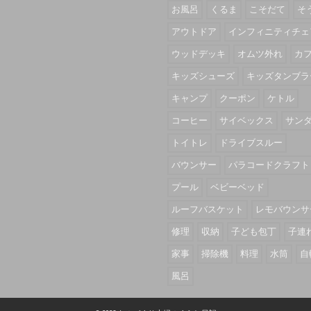
お風呂
くるま
こそだて
そ
アウトドア
インフィニティチェ
ウッドデッキ
オムツ外れ
カ
キッズシューズ
キッズタンブラ
キャンプ
クーポン
ケトル
コーヒー
サイベックス
サン
トイトレ
ドライブスルー
バウンサー
パラコードクラフト
プール
ベビーベッド
ルーフバスケット
レモバウンサ
修理
収納
子ども包丁
子連
家事
掃除機
料理
水筒
自
風呂