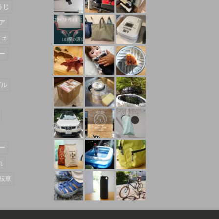
うじ
ア
フェ
ー
ダル
ー
れ
転車