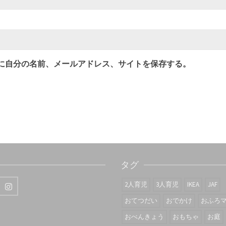
に自分の名前、メールアドレス、サイトを保存する。
タグ
2人育児
3人育児
IKEA
JAF
おてつだい
おでかけ
おふろ
おべんきょう
おもちゃ
お庭