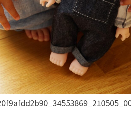
20f9afdd2b90_34553869_210505_0