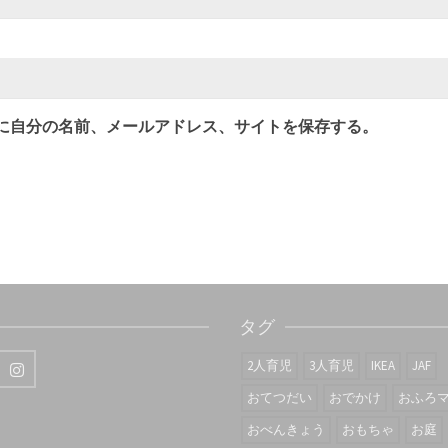
に自分の名前、メールアドレス、サイトを保存する。
タグ
2人育児
3人育児
IKEA
JAF
おてつだい
おでかけ
おふろ
おべんきょう
おもちゃ
お庭