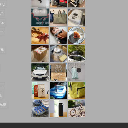
うじ
ア
フェ
ー
ダル
ー
れ
転車