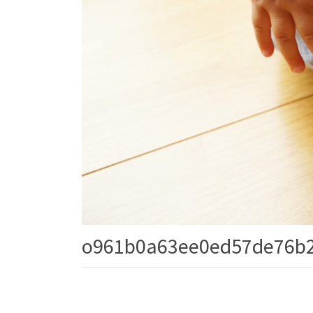
o961b0a63ee0ed57de76b