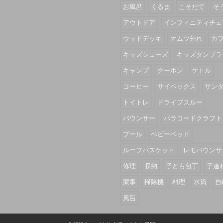
お風呂
くるま
こそだて
そ
アウトドア
インフィニティチェ
ウッドデッキ
オムツ外れ
カ
キッズシューズ
キッズタンブラ
キャンプ
クーポン
ケトル
コーヒー
サイベックス
サン
トイトレ
ドライブスルー
バウンサー
パラコードクラフト
プール
ベビーベッド
ルーフバスケット
レモバウンサ
修理
収納
子ども包丁
子連
家事
掃除機
料理
水筒
自
風呂