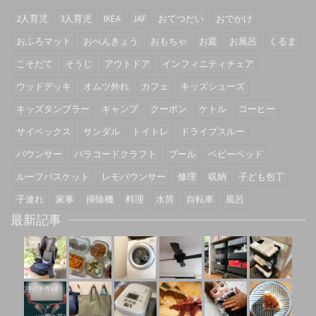
2人育児
3人育児
IKEA
JAF
おてつだい
おでかけ
おふろマット
おべんきょう
おもちゃ
お庭
お風呂
くるま
こそだて
そうじ
アウトドア
インフィニティチェア
ウッドデッキ
オムツ外れ
カフェ
キッズシューズ
キッズタンブラー
キャンプ
クーポン
ケトル
コーヒー
サイベックス
サンダル
トイトレ
ドライブスルー
バウンサー
パラコードクラフト
プール
ベビーベッド
ルーフバスケット
レモバウンサー
修理
収納
子ども包丁
子連れ
家事
掃除機
料理
水筒
自転車
風呂
最新記事