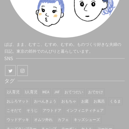
ぱぱ、まま、むすこ、むすめ、むすめ。ものづくり好きな夫婦の
日記。東京の郊外でのんびりと暮らしています。
SNS
タグ
2人育児
3人育児
IKEA
JAF
おてつだい
おでかけ
おふろマット
おべんきょう
おもちゃ
お庭
お風呂
くるま
こそだて
そうじ
アウトドア
インフィニティチェア
ウッドデッキ
オムツ外れ
カフェ
キッズシューズ
キッズタンブラー
キャンプ
クーポン
ケトル
コーヒー