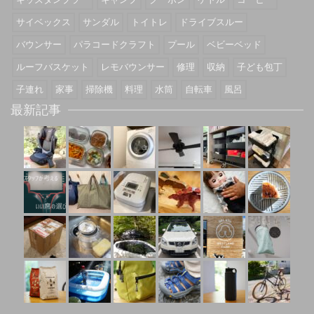
サイベックス
サンダル
トイトレ
ドライブスルー
バウンサー
パラコードクラフト
プール
ベビーベッド
ルーフバスケット
レモバウンサー
修理
収納
子ども包丁
子連れ
家事
掃除機
料理
水筒
自転車
風呂
最新記事