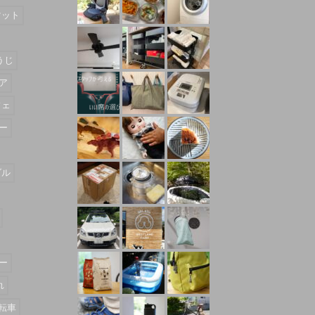
マット
うじ
ア
フェ
ー
ダル
ー
れ
転車