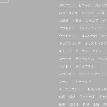
おてつだい
おでかけ
おふろ
おべんきょう
おもちゃ
お庭
お風呂
くるま
こそだて
そ
アウトドア
インフィニティチェ
ウッドデッキ
オムツ外れ
カ
キッズシューズ
キッズタンブラ
キャンプ
クーポン
ケトル
コーヒー
サイベックス
サン
トイトレ
ドライブスルー
バウンサー
パラコードクラフト
プール
ベビーベッド
ルーフバスケット
レモバウンサ
修理
収納
子ども包丁
子連
家事
掃除機
料理
水筒
自