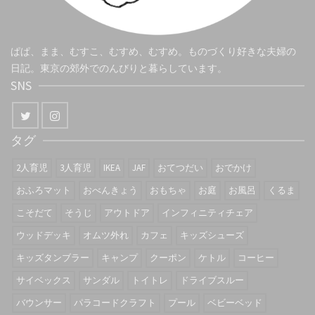
ぱぱ、まま、むすこ、むすめ、むすめ。ものづくり好きな夫婦の
日記。東京の郊外でのんびりと暮らしています。
SNS
タグ
2人育児
3人育児
IKEA
JAF
おてつだい
おでかけ
おふろマット
おべんきょう
おもちゃ
お庭
お風呂
くるま
こそだて
そうじ
アウトドア
インフィニティチェア
ウッドデッキ
オムツ外れ
カフェ
キッズシューズ
キッズタンブラー
キャンプ
クーポン
ケトル
コーヒー
サイベックス
サンダル
トイトレ
ドライブスルー
バウンサー
パラコードクラフト
プール
ベビーベッド