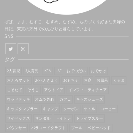
ぱぱ、まま、むすこ、むすめ、むすめ。ものづくり好きな夫婦の
日記。東京の郊外でのんびりと暮らしています。
SNS
タグ
2人育児
3人育児
IKEA
JAF
おてつだい
おでかけ
おふろマット
おべんきょう
おもちゃ
お庭
お風呂
くるま
こそだて
そうじ
アウトドア
インフィニティチェア
ウッドデッキ
オムツ外れ
カフェ
キッズシューズ
キッズタンブラー
キャンプ
クーポン
ケトル
コーヒー
サイベックス
サンダル
トイトレ
ドライブスルー
バウンサー
パラコードクラフト
プール
ベビーベッド