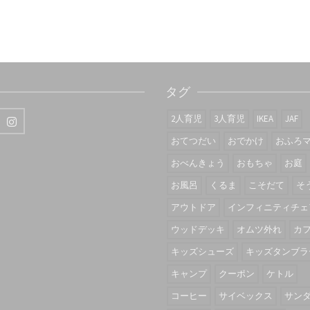
タグ
2人育児
3人育児
IKEA
JAF
おてつだい
おでかけ
おふろ
おべんきょう
おもちゃ
お庭
お風呂
くるま
こそだて
そ
アウトドア
インフィニティチェ
ウッドデッキ
オムツ外れ
カ
キッズシューズ
キッズタンブラ
キャンプ
クーポン
ケトル
コーヒー
サイベックス
サン