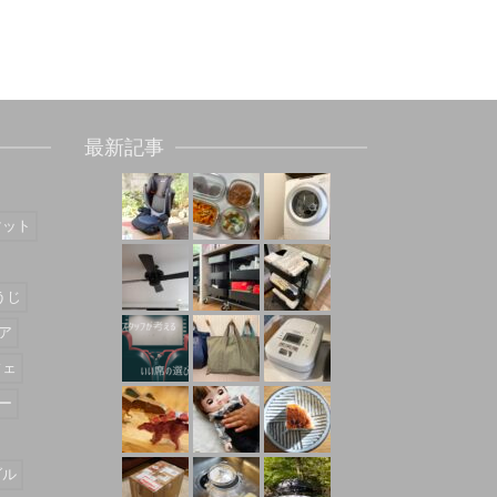
最新記事
マット
うじ
ア
フェ
ー
ダル