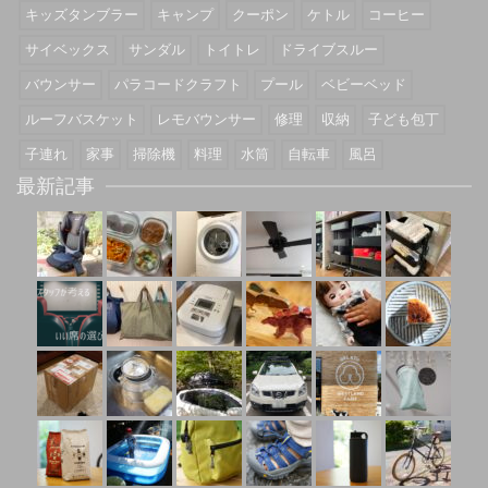
キッズタンブラー
キャンプ
クーポン
ケトル
コーヒー
サイベックス
サンダル
トイトレ
ドライブスルー
バウンサー
パラコードクラフト
プール
ベビーベッド
ルーフバスケット
レモバウンサー
修理
収納
子ども包丁
子連れ
家事
掃除機
料理
水筒
自転車
風呂
最新記事