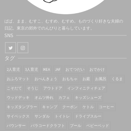
ぱぱ、まま、むすこ、むすめ、むすめ。ものづくり好きな夫婦の
日記。東京の郊外でのんびりと暮らしています。
SNS
タグ
2人育児
3人育児
IKEA
JAF
おてつだい
おでかけ
おふろマット
おべんきょう
おもちゃ
お庭
お風呂
くるま
こそだて
そうじ
アウトドア
インフィニティチェア
ウッドデッキ
オムツ外れ
カフェ
キッズシューズ
キッズタンブラー
キャンプ
クーポン
ケトル
コーヒー
サイベックス
サンダル
トイトレ
ドライブスルー
バウンサー
パラコードクラフト
プール
ベビーベッド