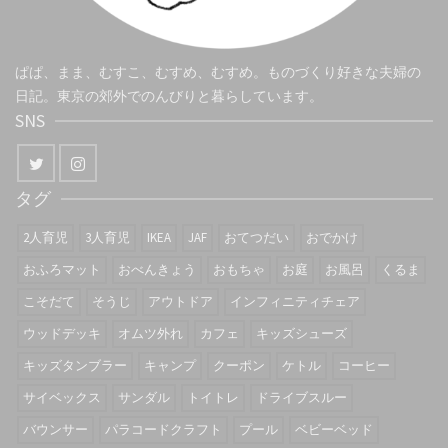
ぱぱ、まま、むすこ、むすめ、むすめ。ものづくり好きな夫婦の
日記。東京の郊外でのんびりと暮らしています。
SNS
タグ
2人育児
3人育児
IKEA
JAF
おてつだい
おでかけ
おふろマット
おべんきょう
おもちゃ
お庭
お風呂
くるま
こそだて
そうじ
アウトドア
インフィニティチェア
ウッドデッキ
オムツ外れ
カフェ
キッズシューズ
キッズタンブラー
キャンプ
クーポン
ケトル
コーヒー
サイベックス
サンダル
トイトレ
ドライブスルー
バウンサー
パラコードクラフト
プール
ベビーベッド