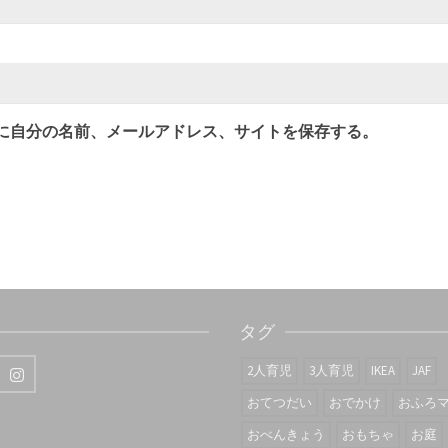
に自分の名前、メールアドレス、サイトを保存する。
タグ
2人育児
3人育児
IKEA
JAF
おてつだい
おでかけ
おふろ
おべんきょう
おもちゃ
お庭