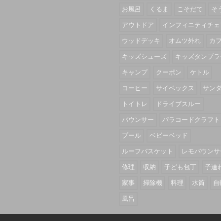
お風呂
くるま
こそだて
そ
アウトドア
インフィニティチェ
ウッドデッキ
オムツ外れ
カ
キッズシューズ
キッズタンブラ
キャンプ
クーポン
ケトル
コーヒー
サイベックス
サン
トイトレ
ドライブスルー
バウンサー
パラコードクラフト
プール
ベビーベッド
ルーフバスケット
レモバウンサ
修理
収納
子ども包丁
子連
家事
掃除機
料理
水筒
自
風呂