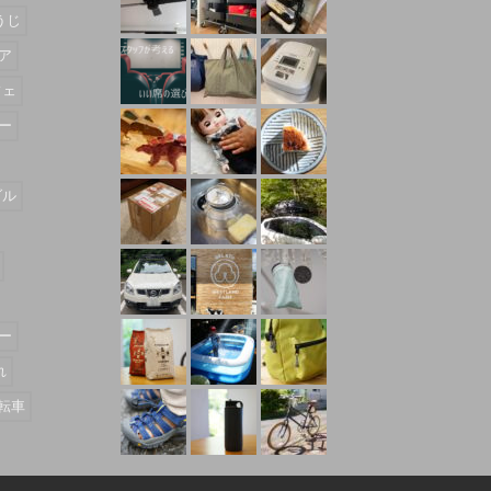
うじ
ア
フェ
ー
ダル
ー
れ
転車