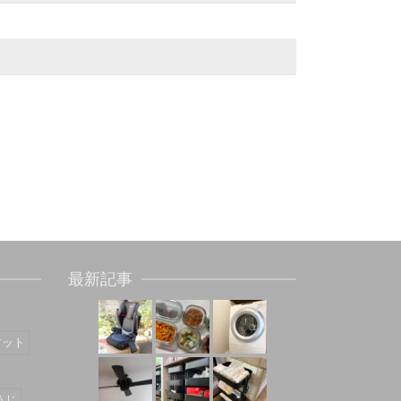
最新記事
マット
うじ