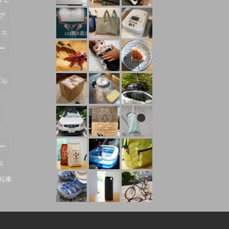
ア
フェ
ー
ダル
ー
れ
転車