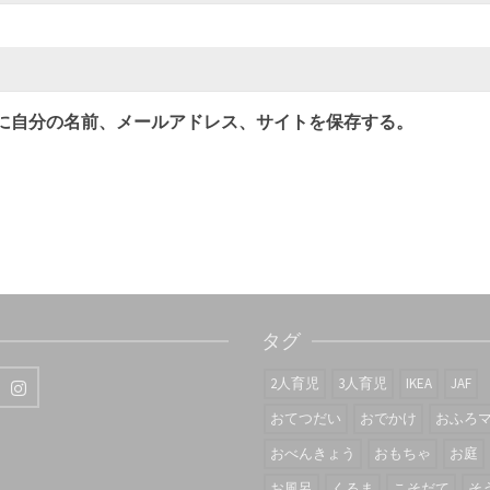
に自分の名前、メールアドレス、サイトを保存する。
タグ
2人育児
3人育児
IKEA
JAF
おてつだい
おでかけ
おふろ
おべんきょう
おもちゃ
お庭
お風呂
くるま
こそだて
そ