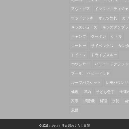
アウトドア
インフィニティチェ
ウッドデッキ
オムツ外れ
カ
キッズシューズ
キッズタンブラ
キャンプ
クーポン
ケトル
コーヒー
サイベックス
サン
トイトレ
ドライブスルー
バウンサー
パラコードクラフト
プール
ベビーベッド
ルーフバスケット
レモバウンサ
修理
収納
子ども包丁
子連
家事
掃除機
料理
水筒
自
風呂
© 2026 ものづくり夫婦のくらし日記