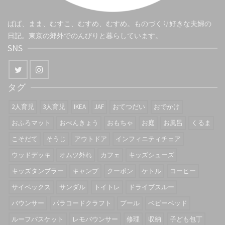
ぱぱ、まま、むすこ、むすめ、むすめ。ものづくり好きな夫婦の
日記。東京の郊外でのんびりと暮らしています。
SNS
タグ
2人育児
3人育児
IKEA
JAF
おてつだい
おでかけ
おふろマット
おべんきょう
おもちゃ
お庭
お風呂
くるま
こそだて
そうじ
アウトドア
インフィニティチェア
ウッドデッキ
オムツ外れ
カフェ
キッズシューズ
キッズタンブラー
キャンプ
クーポン
ケトル
コーヒー
サイベックス
サンダル
トイトレ
ドライブスルー
バウンサー
パラコードクラフト
プール
ベビーベッド
ルーフバスケット
レモバウンサー
修理
収納
子ども包丁