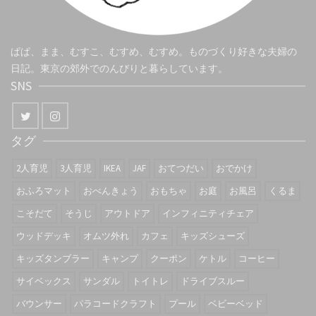
ぱぱ、まま、むすこ、むすめ、むすめ。ものづくり好きな夫婦の
日記。東京の郊外でのんびりと暮らしています。
SNS
タグ
2人育児
3人育児
IKEA
JAF
おてつだい
おでかけ
おふろマット
おべんきょう
おもちゃ
お庭
お風呂
くるま
こそだて
そうじ
アウトドア
インフィニティチェア
ウッドデッキ
オムツ外れ
カフェ
キッズシューズ
キッズタンブラー
キャンプ
クーポン
ケトル
コーヒー
サイベックス
サンダル
トイトレ
ドライブスルー
バウンサー
パラコードクラフト
プール
ベビーベッド