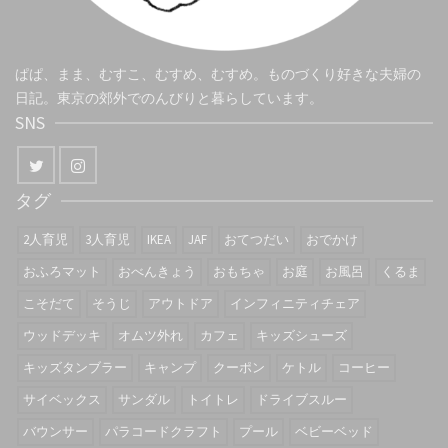
ぱぱ、まま、むすこ、むすめ、むすめ。ものづくり好きな夫婦の
日記。東京の郊外でのんびりと暮らしています。
SNS
タグ
2人育児
3人育児
IKEA
JAF
おてつだい
おでかけ
おふろマット
おべんきょう
おもちゃ
お庭
お風呂
くるま
こそだて
そうじ
アウトドア
インフィニティチェア
ウッドデッキ
オムツ外れ
カフェ
キッズシューズ
キッズタンブラー
キャンプ
クーポン
ケトル
コーヒー
サイベックス
サンダル
トイトレ
ドライブスルー
バウンサー
パラコードクラフト
プール
ベビーベッド