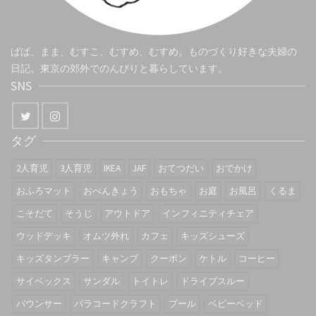
ぱぱ、まま、むすこ、むすめ、むすめ。ものづくり好きな夫婦の
日記。東京の郊外でのんびりと暮らしています。
SNS
タグ
2人育児
3人育児
IKEA
JAF
おてつだい
おでかけ
おふろマット
おべんきょう
おもちゃ
お庭
お風呂
くるま
こそだて
そうじ
アウトドア
インフィニティチェア
ウッドデッキ
オムツ外れ
カフェ
キッズシューズ
キッズタンブラー
キャンプ
クーポン
ケトル
コーヒー
サイベックス
サンダル
トイトレ
ドライブスルー
バウンサー
パラコードクラフト
プール
ベビーベッド