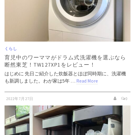
くらし
育児中のワーママがドラム式洗濯機を選ぶなら
断然東芝！TW127XP1をレビュー！
はじめに 先日ご紹介した炊飯器とほぼ同時期に、洗濯機
も新調しました。わが家は5年 …
Read More
2022年7月27日
0