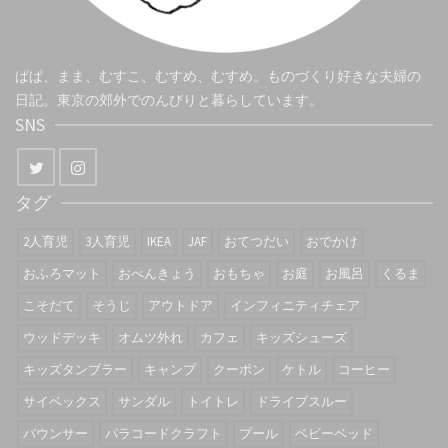
ぱぱ、まま、むすこ、むすめ、むすめ。ものづくり好きな夫婦の
日記。東京の郊外でのんびりと暮らしています。
SNS
タグ
2人育児
3人育児
IKEA
JAF
おてつだい
おでかけ
おふろマット
おべんきょう
おもちゃ
お庭
お風呂
くるま
こそだて
そうじ
アウトドア
インフィニティチェア
ウッドデッキ
オムツ外れ
カフェ
キッズシューズ
キッズタンブラー
キャンプ
クーポン
ケトル
コーヒー
サイベックス
サンダル
トイトレ
ドライブスルー
バウンサー
パラコードクラフト
プール
ベビーベッド