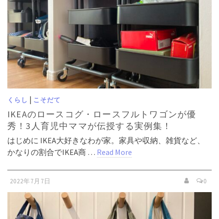
|
くらし
こそだて
IKEAのロースコグ・ロースフルトワゴンが優
秀！3人育児中ママが伝授する実例集！
はじめに IKEA大好きなわが家。家具や収納、雑貨など、
かなりの割合でIKEA商 …
Read More
2022年7月7日
0