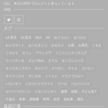
日記。東京の郊外でのんびりと暮らしています。
SNS
タグ
2人育児
3人育児
IKEA
JAF
おてつだい
おでかけ
おふろマット
おべんきょう
おもちゃ
お庭
お風呂
くるま
こそだて
そうじ
アウトドア
インフィニティチェア
ウッドデッキ
オムツ外れ
カフェ
キッズシューズ
キッズタンブラー
キャンプ
クーポン
ケトル
コーヒー
サイベックス
サンダル
トイトレ
ドライブスルー
バウンサー
パラコードクラフト
プール
ベビーベッド
ルーフバスケット
レモバウンサー
修理
収納
子ども包丁
子連れ
家事
掃除機
料理
水筒
自転車
風呂
最新記事