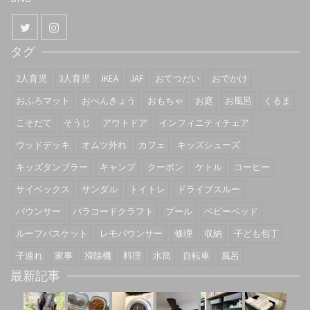
タグ
2人育児
3人育児
IKEA
JAF
おてつだい
おでかけ
おふろマット
おべんきょう
おもちゃ
お庭
お風呂
くるま
こそだて
そうじ
アウトドア
インフィニティチェア
ウッドデッキ
オムツ外れ
カフェ
キッズシューズ
キッズタンブラー
キャンプ
クーポン
ケトル
コーヒー
サイベックス
サンダル
トイトレ
ドライブスルー
バウンサー
パラコードクラフト
プール
ベビーベッド
ルーフバスケット
レモバウンサー
修理
収納
子ども包丁
子連れ
家事
掃除機
料理
水筒
自転車
風呂
最新記事