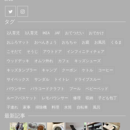
タグ
2人育児
3人育児
IKEA
JAF
おてつだい
おでかけ
おふろマット
おべんきょう
おもちゃ
お庭
お風呂
くるま
こそだて
そうじ
アウトドア
インフィニティチェア
ウッドデッキ
オムツ外れ
カフェ
キッズシューズ
キッズタンブラー
キャンプ
クーポン
ケトル
コーヒー
サイベックス
サンダル
トイトレ
ドライブスルー
バウンサー
パラコードクラフト
プール
ベビーベッド
ルーフバスケット
レモバウンサー
修理
収納
子ども包丁
子連れ
家事
掃除機
料理
水筒
自転車
風呂
最新記事