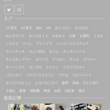
タグ
2人育児
3人育児
IKEA
JAF
おてつだい
おでかけ
おふろマット
おべんきょう
おもちゃ
お庭
お風呂
くるま
こそだて
そうじ
アウトドア
インフィニティチェア
ウッドデッキ
オムツ外れ
カフェ
キッズシューズ
キッズタンブラー
キャンプ
クーポン
ケトル
コーヒー
サイベックス
サンダル
トイトレ
ドライブスルー
バウンサー
パラコードクラフト
プール
ベビーベッド
ルーフバスケット
レモバウンサー
修理
収納
子ども包丁
子連れ
家事
掃除機
料理
水筒
自転車
風呂
最新記事