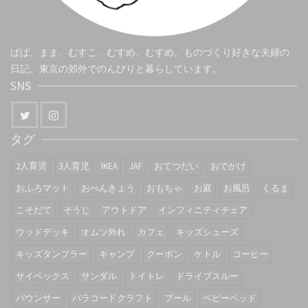
ぱぱ、まま、むすこ、むすめ、むすめ。ものづくり好きな夫婦の
日記。東京の郊外でのんびりと暮らしています。
SNS
タグ
2人育児
3人育児
IKEA
JAF
おてつだい
おでかけ
おふろマット
おべんきょう
おもちゃ
お庭
お風呂
くるま
こそだて
そうじ
アウトドア
インフィニティチェア
ウッドデッキ
オムツ外れ
カフェ
キッズシューズ
キッズタンブラー
キャンプ
クーポン
ケトル
コーヒー
サイベックス
サンダル
トイトレ
ドライブスルー
バウンサー
パラコードクラフト
プール
ベビーベッド