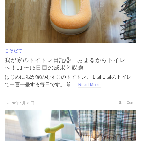
こそだて
我が家のトイトレ日記③：おまるからトイレ
へ！11〜15日目の成果と課題
はじめに 我が家のむすこのトイトレ。１回１回のトイレ
で一喜一憂する毎日です。 前 …
Read More
2020年4月29日
0