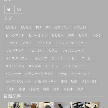
タグ
2人育児
3人育児
IKEA
JAF
おてつだい
おでかけ
おふろマット
おべんきょう
おもちゃ
お庭
お風呂
くるま
こそだて
そうじ
アウトドア
インフィニティチェア
ウッドデッキ
オムツ外れ
カフェ
キッズシューズ
キッズタンブラー
キャンプ
クーポン
ケトル
コーヒー
サイベックス
サンダル
トイトレ
ドライブスルー
バウンサー
パラコードクラフト
プール
ベビーベッド
ルーフバスケット
レモバウンサー
修理
収納
子ども包丁
子連れ
家事
掃除機
料理
水筒
自転車
風呂
最新記事