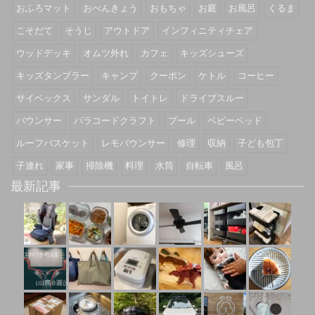
おふろマット
おべんきょう
おもちゃ
お庭
お風呂
くるま
こそだて
そうじ
アウトドア
インフィニティチェア
ウッドデッキ
オムツ外れ
カフェ
キッズシューズ
キッズタンブラー
キャンプ
クーポン
ケトル
コーヒー
サイベックス
サンダル
トイトレ
ドライブスルー
バウンサー
パラコードクラフト
プール
ベビーベッド
ルーフバスケット
レモバウンサー
修理
収納
子ども包丁
子連れ
家事
掃除機
料理
水筒
自転車
風呂
最新記事