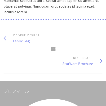
Maecenas sed luctus ante. Sed sit amet sapien sit amet arcu
placerat pulvinar. Nunc quam orci, sodales id lacinia eget,
iaculis a lorem.
PREVIOUS PROJECT
Fabric Bag
NEXT PROJECT
StarWars Brochure
プロフィール