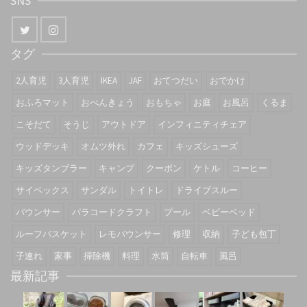
SNS
タグ
2人育児
3人育児
IKEA
JAF
おてつだい
おでかけ
おふろマット
おべんきょう
おもちゃ
お庭
お風呂
くるま
こそだて
そうじ
アウトドア
インフィニティチェア
ウッドデッキ
オムツ外れ
カフェ
キッズシューズ
キッズタンブラー
キャンプ
クーポン
ケトル
コーヒー
サイベックス
サンダル
トイトレ
ドライブスルー
バウンサー
パラコードクラフト
プール
ベビーベッド
ルーフバスケット
レモバウンサー
修理
収納
子ども包丁
子連れ
家事
掃除機
料理
水筒
自転車
風呂
最新記事