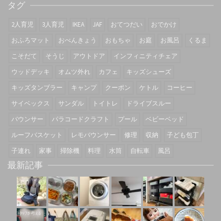
タグ
2人育児
3人育児
IKEA
JAF
おてつだい
おでかけ
おふろマット
おべんきょう
おもちゃ
お庭
お風呂
くるま
こそだて
そうじ
アウトドア
インフィニティチェア
ウッドデッキ
オムツ外れ
カフェ
キッズシューズ
キッズタンブラー
キャンプ
クーポン
ケトル
コーヒー
サイベックス
サンダル
トイトレ
ドライブスルー
バウンサー
パラコードクラフト
プール
ベビーベッド
ルーフバスケット
レモバウンサー
修理
収納
子ども包丁
子連れ
家事
掃除機
料理
水筒
自転車
風呂
最新記事