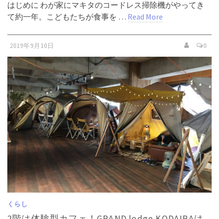
はじめに わが家にマキタのコードレス掃除機がやってき
て約一年。こどもたちが食事を …
Read More
2019年9月10日
0
くらし
2階は体験型カフェ！GRAND lodge KODAIRAは