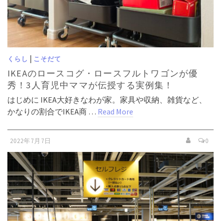
|
くらし
こそだて
IKEAのロースコグ・ロースフルトワゴンが優
秀！3人育児中ママが伝授する実例集！
はじめに IKEA大好きなわが家。家具や収納、雑貨など、
かなりの割合でIKEA商 …
Read More
2022年7月7日
0