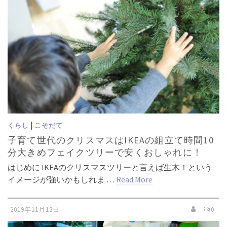
|
くらし
こそだて
子育て世代のクリスマスはIKEAの組立て時間10
分大きめフェイクツリーで安くおしゃれに！
はじめに IKEAのクリスマスツリーと言えば生木！という
イメージが強いかもしれま …
Read More
2019年11月12日
0