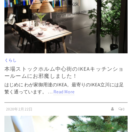
くらし
本場ストックホルム中心街のIKEAキッチンショ
ールームにお邪魔しました！
はじめに わが家御用達のIKEA。最寄りのIKEA立川には足
繁く通っています。 …
Read More
2020年2月22日
0