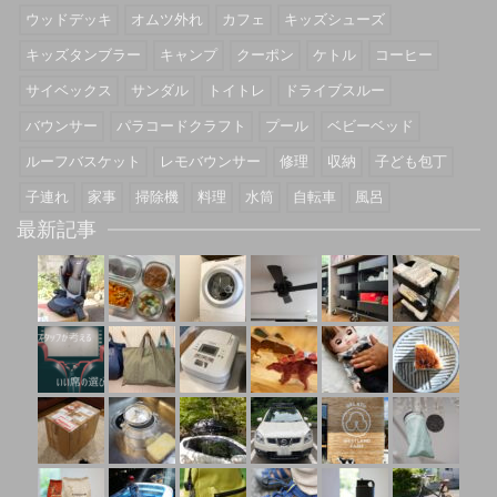
ウッドデッキ
オムツ外れ
カフェ
キッズシューズ
キッズタンブラー
キャンプ
クーポン
ケトル
コーヒー
サイベックス
サンダル
トイトレ
ドライブスルー
バウンサー
パラコードクラフト
プール
ベビーベッド
ルーフバスケット
レモバウンサー
修理
収納
子ども包丁
子連れ
家事
掃除機
料理
水筒
自転車
風呂
最新記事