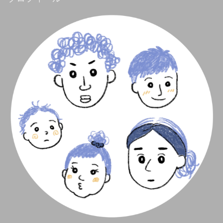
ー
シ
ョ
ン