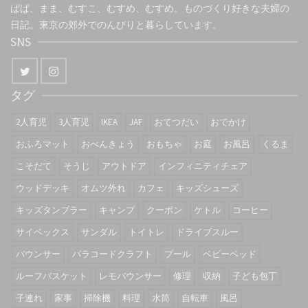
ぱぱ、まま、むすこ、むすめ、むすめ。ものづくり好きな夫婦の
日記。東京の郊外でのんびりと暮らしています。
SNS
タグ
2人育児
3人育児
IKEA
JAF
おてつだい
おでかけ
おふろマット
おべんきょう
おもちゃ
お庭
お風呂
くるま
こそだて
そうじ
アウトドア
インフィニティチェア
ウッドデッキ
オムツ外れ
カフェ
キッズシューズ
キッズタンブラー
キャンプ
クーポン
ケトル
コーヒー
サイベックス
サンダル
トイトレ
ドライブスルー
バウンサー
パラコードクラフト
プール
ベビーベッド
ルーフバスケット
レモバウンサー
修理
収納
子ども包丁
子連れ
家事
掃除機
料理
水筒
自転車
風呂