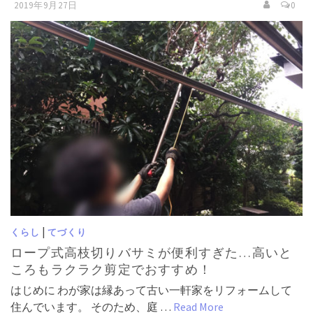
2019年9月27日
0
|
くらし
てづくり
ロープ式高枝切りバサミが便利すぎた…高いと
ころもラクラク剪定でおすすめ！
はじめに わが家は縁あって古い一軒家をリフォームして
住んでいます。 そのため、庭 …
Read More