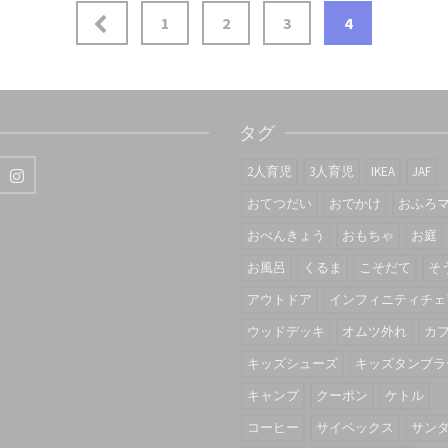
1
2
3
4
タグ
2人育児
3人育児
IKEA
JAF
おてつだい
おでかけ
おふろ
おべんきょう
おもちゃ
お庭
お風呂
くるま
こそだて
そ
アウトドア
インフィニティチェ
ウッドデッキ
オムツ外れ
カ
キッズシューズ
キッズタンブラ
キャンプ
クーポン
ケトル
コーヒー
サイベックス
サン