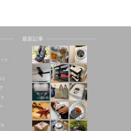
最新記事
マット
うじ
ア
フェ
ー
ダル