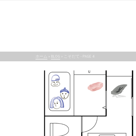
ホーム
»
BLOG
»
こそだて
- PAGE 4