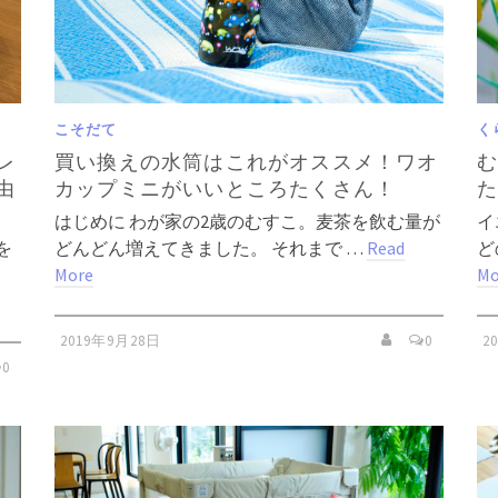
こそだて
く
レ
買い換えの水筒はこれがオススメ！ワオ
由
カップミニがいいところたくさん！
はじめに わが家の2歳のむすこ。麦茶を飲む量が
イ
を
どんどん増えてきました。 それまで …
Read
ど
More
Mo
2019年9月28日
0
2
0