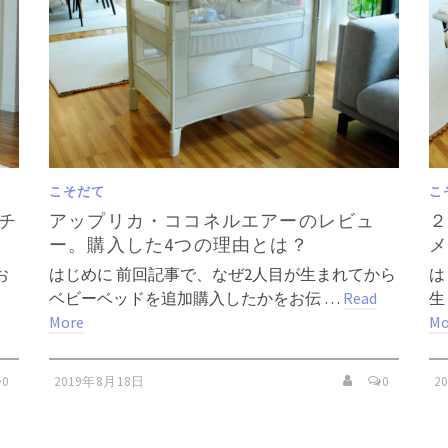
こそだて
こ
チ
アップリカ・ココネルエアーのレビュ
ー。購入した4つの理由とは？
お
はじめに 前回記事で、なぜ2人目が生まれてから
は
ベビーベッドを追加購入したかをお伝 …
Read
生
More
Mo
0
2019年8月18日
0
2