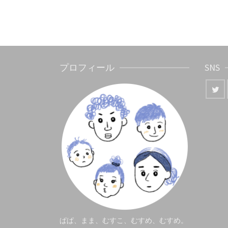
投
稿
ナ
ビ
プロフィール
SNS
ゲ
ー
シ
ョ
ン
ぱぱ、まま、むすこ、むすめ、むすめ。