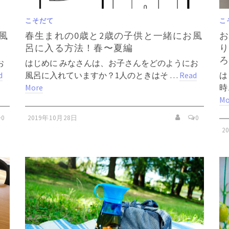
こそだて
こ
風
春生まれの0歳と2歳の子供と一緒にお風
呂に入る方法！春〜夏編
お
はじめに みなさんは、お子さんをどのようにお
d
風呂に入れていますか？1人のときはそ …
Read
は
More
時
Mo
0
2019年10月28日
0
2