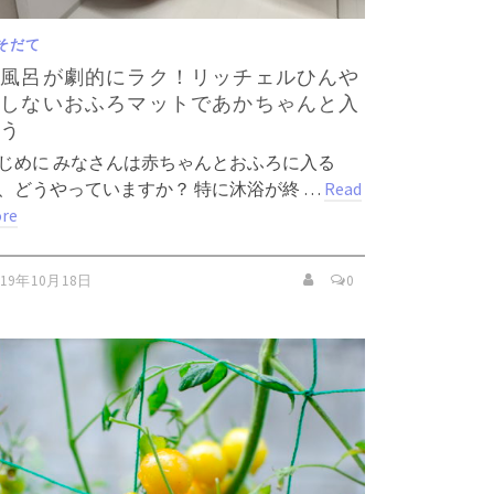
そだて
お風呂が劇的にラク！リッチェルひんや
りしないおふろマットであかちゃんと入
ろう
じめに みなさんは赤ちゃんとおふろに入る
、どうやっていますか？ 特に沐浴が終 …
Read
re
019年10月18日
0