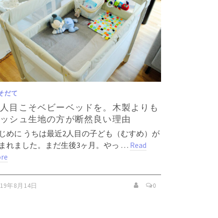
そだて
２人目こそベビーベッドを。木製よりも
メッシュ生地の方が断然良い理由
じめに うちは最近2人目の子ども（むすめ）が
まれました。まだ生後3ヶ月。やっ …
Read
re
019年8月14日
0