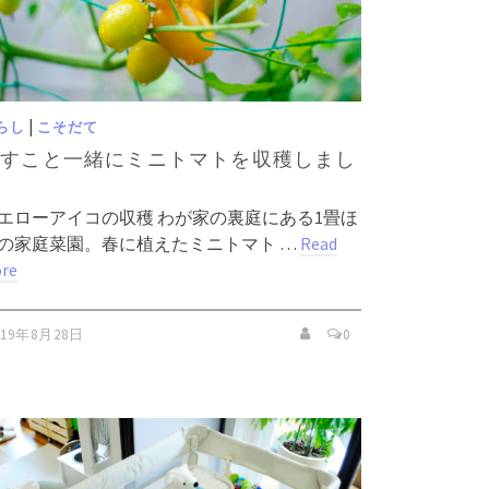
|
らし
こそだて
むすこと一緒にミニトマトを収穫しまし
た
エローアイコの収穫 わが家の裏庭にある1畳ほ
の家庭菜園。春に植えたミニトマト …
Read
re
019年8月28日
0