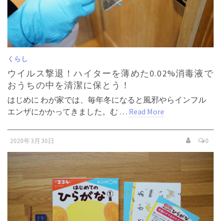
くらし
ウイルス撃退！ハイターを薄めた0.02%消毒液で
おうちの中を清潔に保とう！
はじめに わが家では、毎年冬になると風邪やらインフル
エンザにかかってきました。む …
Read More
2020年3月30日
0