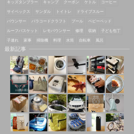
キッズタンブラー
キャンプ
クーポン
ケトル
コーヒー
サイベックス
サンダル
トイトレ
ドライブスルー
バウンサー
パラコードクラフト
プール
ベビーベッド
ルーフバスケット
レモバウンサー
修理
収納
子ども包丁
子連れ
家事
掃除機
料理
水筒
自転車
風呂
最新記事