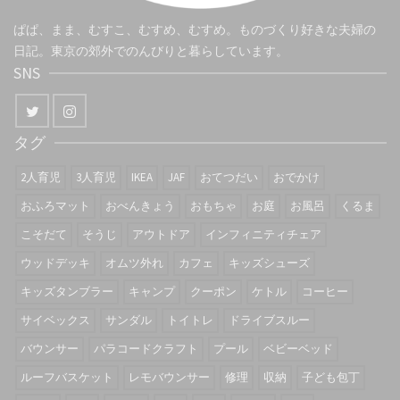
ぱぱ、まま、むすこ、むすめ、むすめ。ものづくり好きな夫婦の
日記。東京の郊外でのんびりと暮らしています。
SNS
タグ
2人育児
3人育児
IKEA
JAF
おてつだい
おでかけ
おふろマット
おべんきょう
おもちゃ
お庭
お風呂
くるま
こそだて
そうじ
アウトドア
インフィニティチェア
ウッドデッキ
オムツ外れ
カフェ
キッズシューズ
キッズタンブラー
キャンプ
クーポン
ケトル
コーヒー
サイベックス
サンダル
トイトレ
ドライブスルー
バウンサー
パラコードクラフト
プール
ベビーベッド
ルーフバスケット
レモバウンサー
修理
収納
子ども包丁