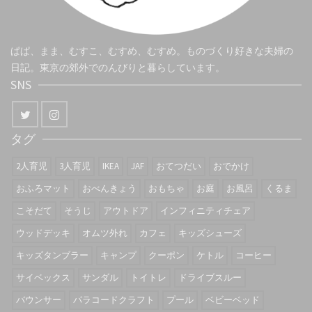
ぱぱ、まま、むすこ、むすめ、むすめ。ものづくり好きな夫婦の
日記。東京の郊外でのんびりと暮らしています。
SNS
タグ
2人育児
3人育児
IKEA
JAF
おてつだい
おでかけ
おふろマット
おべんきょう
おもちゃ
お庭
お風呂
くるま
こそだて
そうじ
アウトドア
インフィニティチェア
ウッドデッキ
オムツ外れ
カフェ
キッズシューズ
キッズタンブラー
キャンプ
クーポン
ケトル
コーヒー
サイベックス
サンダル
トイトレ
ドライブスルー
バウンサー
パラコードクラフト
プール
ベビーベッド