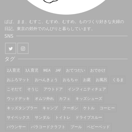
ぱぱ、まま、むすこ、むすめ、むすめ。ものづくり好きな夫婦の
日記。東京の郊外でのんびりと暮らしています。
SNS
タグ
2人育児
3人育児
IKEA
JAF
おてつだい
おでかけ
おふろマット
おべんきょう
おもちゃ
お庭
お風呂
くるま
こそだて
そうじ
アウトドア
インフィニティチェア
ウッドデッキ
オムツ外れ
カフェ
キッズシューズ
キッズタンブラー
キャンプ
クーポン
ケトル
コーヒー
サイベックス
サンダル
トイトレ
ドライブスルー
バウンサー
パラコードクラフト
プール
ベビーベッド