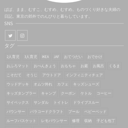
ぱぱ、まま、むすこ、むすめ、むすめ。ものづくり好きな夫婦の
日記。東京の郊外でのんびりと暮らしています。
SNS
タグ
2人育児
3人育児
IKEA
JAF
おてつだい
おでかけ
おふろマット
おべんきょう
おもちゃ
お庭
お風呂
くるま
こそだて
そうじ
アウトドア
インフィニティチェア
ウッドデッキ
オムツ外れ
カフェ
キッズシューズ
キッズタンブラー
キャンプ
クーポン
ケトル
コーヒー
サイベックス
サンダル
トイトレ
ドライブスルー
バウンサー
パラコードクラフト
プール
ベビーベッド
ルーフバスケット
レモバウンサー
修理
収納
子ども包丁