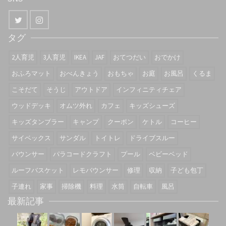
タグ
2人育児
3人育児
IKEA
JAF
おてつだい
おでかけ
おふろマット
おべんきょう
おもちゃ
お庭
お風呂
くるま
こそだて
そうじ
アウトドア
インフィニティチェア
ウッドデッキ
オムツ外れ
カフェ
キッズシューズ
キッズタンブラー
キャンプ
クーポン
ケトル
コーヒー
サイベックス
サンダル
トイトレ
ドライブスルー
バウンサー
パラコードクラフト
プール
ベビーベッド
ルーフバスケット
レモバウンサー
修理
収納
子ども包丁
子連れ
家事
掃除機
料理
水筒
自転車
風呂
最新記事