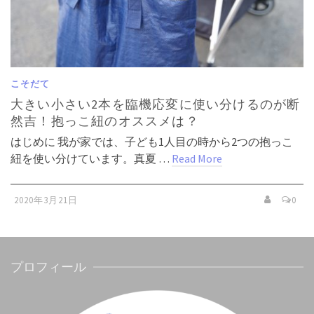
こそだて
大きい小さい2本を臨機応変に使い分けるのが断
然吉！抱っこ紐のオススメは？
はじめに 我が家では、子ども1人目の時から2つの抱っこ
紐を使い分けています。真夏 …
Read More
2020年3月21日
0
プロフィール