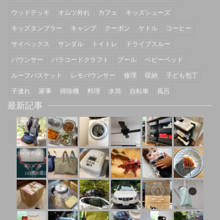
ウッドデッキ
オムツ外れ
カフェ
キッズシューズ
キッズタンブラー
キャンプ
クーポン
ケトル
コーヒー
サイベックス
サンダル
トイトレ
ドライブスルー
バウンサー
パラコードクラフト
プール
ベビーベッド
ルーフバスケット
レモバウンサー
修理
収納
子ども包丁
子連れ
家事
掃除機
料理
水筒
自転車
風呂
最新記事