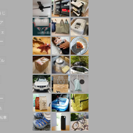
うじ
ア
フェ
ー
ダル
ー
れ
転車