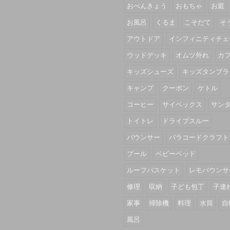
おべんきょう
おもちゃ
お庭
お風呂
くるま
こそだて
そ
アウトドア
インフィニティチェ
ウッドデッキ
オムツ外れ
カ
キッズシューズ
キッズタンブラ
キャンプ
クーポン
ケトル
コーヒー
サイベックス
サン
トイトレ
ドライブスルー
バウンサー
パラコードクラフト
プール
ベビーベッド
ルーフバスケット
レモバウンサ
修理
収納
子ども包丁
子連
家事
掃除機
料理
水筒
自
風呂