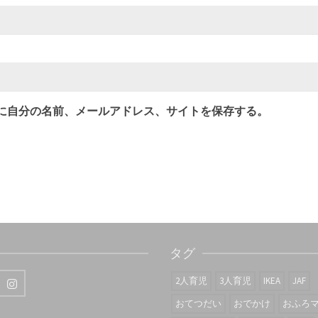
に自分の名前、メールアドレス、サイトを保存する。
タグ
2人育児
3人育児
IKEA
JAF
おてつだい
おでかけ
おふろ