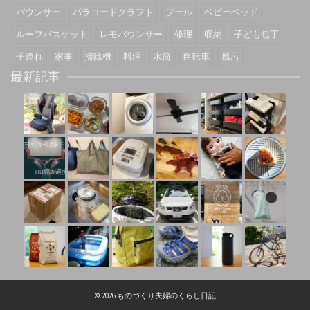
バウンサー
パラコードクラフト
プール
ベビーベッド
ルーフバスケット
レモバウンサー
修理
収納
子ども包丁
子連れ
家事
掃除機
料理
水筒
自転車
風呂
最新記事
© 2026 ものづくり夫婦のくらし日記