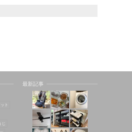
最新記事
マット
うじ