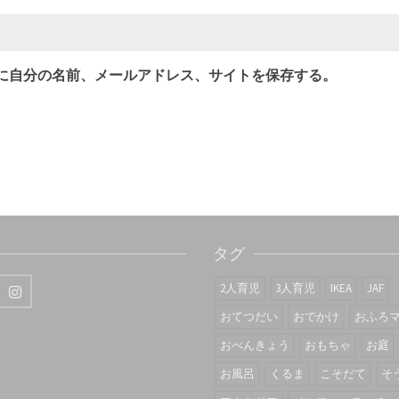
に自分の名前、メールアドレス、サイトを保存する。
タグ
2人育児
3人育児
IKEA
JAF
おてつだい
おでかけ
おふろ
おべんきょう
おもちゃ
お庭
お風呂
くるま
こそだて
そ