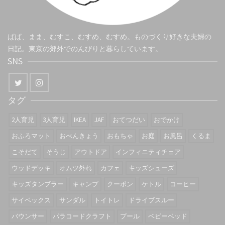
ぱぱ、まま、むすこ、むすめ、むすめ。ものづくり好きな夫婦の
日記。東京の郊外でのんびりと暮らしています。
SNS
タグ
2人育児
3人育児
IKEA
JAF
おてつだい
おでかけ
おふろマット
おべんきょう
おもちゃ
お庭
お風呂
くるま
こそだて
そうじ
アウトドア
インフィニティチェア
ウッドデッキ
オムツ外れ
カフェ
キッズシューズ
キッズタンブラー
キャンプ
クーポン
ケトル
コーヒー
サイベックス
サンダル
トイトレ
ドライブスルー
バウンサー
パラコードクラフト
プール
ベビーベッド