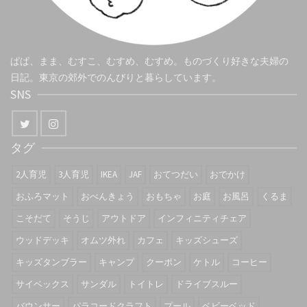
ぱぱ、まま、むすこ、むすめ、むすめ。ものづくり好きな夫婦の
日記。東京の郊外でのんびりと暮らしています。
SNS
タグ
2人育児
3人育児
IKEA
JAF
おてつだい
おでかけ
おふろマット
おべんきょう
おもちゃ
お庭
お風呂
くるま
こそだて
そうじ
アウトドア
インフィニティチェア
ウッドデッキ
オムツ外れ
カフェ
キッズシューズ
キッズタンブラー
キャンプ
クーポン
ケトル
コーヒー
サイベックス
サンダル
トイトレ
ドライブスルー
バウンサー
パラコードクラフト
プール
ベビーベッド