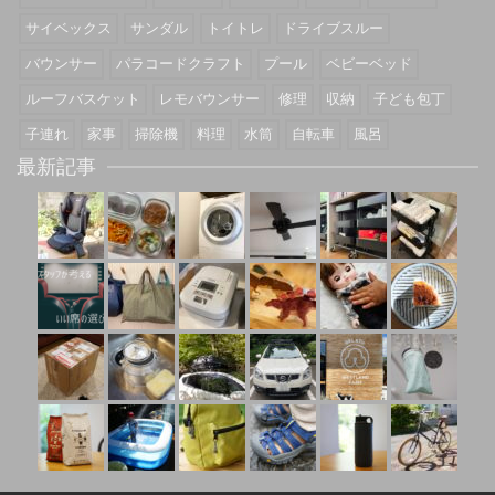
サイベックス
サンダル
トイトレ
ドライブスルー
バウンサー
パラコードクラフト
プール
ベビーベッド
ルーフバスケット
レモバウンサー
修理
収納
子ども包丁
子連れ
家事
掃除機
料理
水筒
自転車
風呂
最新記事