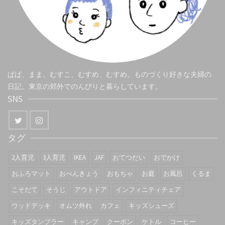
ぱぱ、まま、むすこ、むすめ、むすめ。ものづくり好きな夫婦の
日記。東京の郊外でのんびりと暮らしています。
SNS
タグ
2人育児
3人育児
IKEA
JAF
おてつだい
おでかけ
おふろマット
おべんきょう
おもちゃ
お庭
お風呂
くるま
こそだて
そうじ
アウトドア
インフィニティチェア
ウッドデッキ
オムツ外れ
カフェ
キッズシューズ
キッズタンブラー
キャンプ
クーポン
ケトル
コーヒー