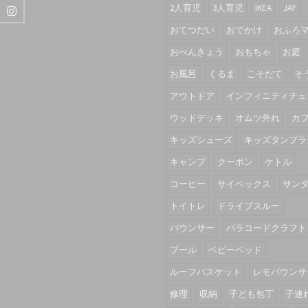
2人育児
3人育児
IKEA
JAF
おてつだい
おでかけ
おふろ
おべんきょう
おもちゃ
お庭
お風呂
くるま
こそだて
そ
アウトドア
インフィニティチェ
ウッドデッキ
オムツ外れ
カ
キッズシューズ
キッズタンブラ
キャンプ
クーポン
ケトル
コーヒー
サイベックス
サン
トイトレ
ドライブスルー
バウンサー
パラコードクラフト
プール
ベビーベッド
ルーフバスケット
レモバウンサ
修理
収納
子ども包丁
子連