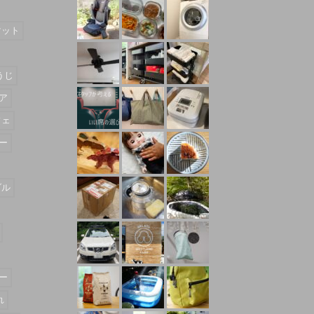
マット
うじ
ア
フェ
ー
ダル
ー
れ