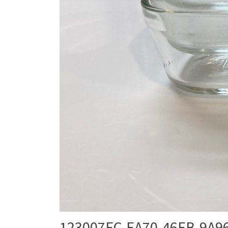
123007FC-EA70-46EB-9A9