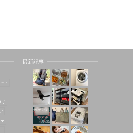
最新記事
マット
うじ
ア
フェ
ー