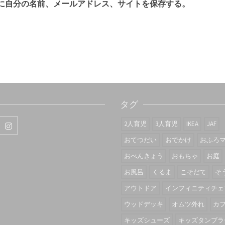
に自分の名前、メールアドレス、サイトを保存する。
タグ
2人育児
3人育児
IKEA
JAF
おてつだい
おでかけ
おふろ
おべんきょう
おもちゃ
お庭
お風呂
くるま
こそだて
そ
アウトドア
インフィニティチェ
ウッドデッキ
オムツ外れ
カ
キッズシューズ
キッズタンブラ